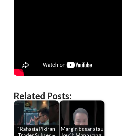
Related Posts:
"Rahasia Pikiran
Margin besar atau
Trader Sukses –
kecil: Mana yang