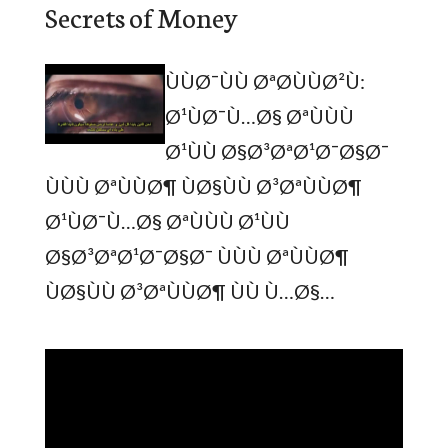
Secrets of Money
ÙÙØ¯ÙÙ ØªØ­ÙÙØ²Ù:
Ø¹ÙØ¯Ù…Ø§ ØªÙÙÙ
Ø¹ÙÙ Ø§Ø³ØªØ¹Ø¯Ø§Ø¯
ÙÙÙ ØªÙÙØ¶ ÙØ§ÙÙ Ø³ØªÙÙØ¶
Ø¹ÙØ¯Ù…Ø§ ØªÙÙÙ Ø¹ÙÙ
Ø§Ø³ØªØ¹Ø¯Ø§Ø¯ ÙÙÙ ØªÙÙØ¶
ÙØ§ÙÙ Ø³ØªÙÙØ¶ ÙÙ Ù…Ø§…