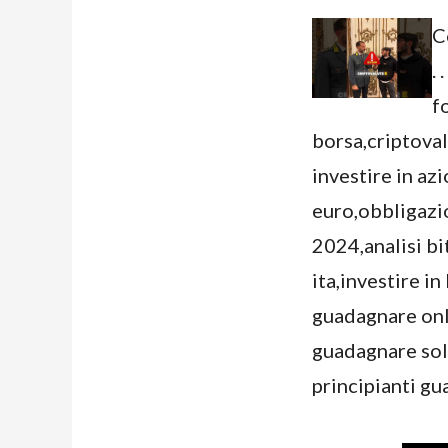
C
.
f
borsa,criptoval
investire in az
euro,obbligazio
2024,analisi bi
ita,investire i
guadagnare onl
guadagnare sol
principianti g