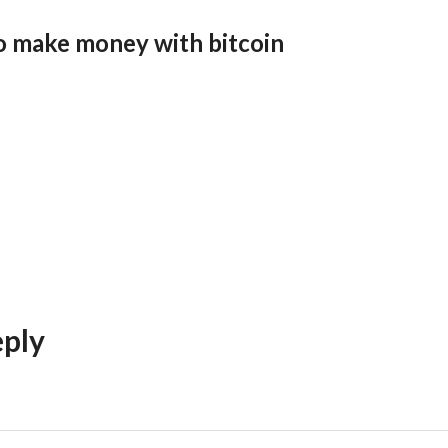
o make money with bitcoin
eply