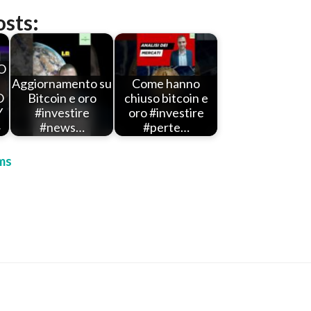
osts:
O
Aggiornamento su
Come hanno
O
Bitcoin e oro
chiuso bitcoin e
Y
#investire
oro #investire
#news…
#perte…
ms