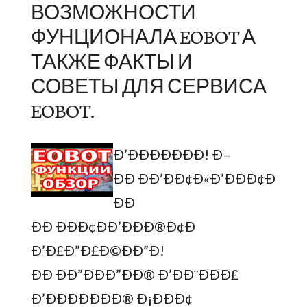
ВОЗМОЖНОСТИ
ФУНЦИОНАЛА EOBOT А
ТАКЖЕ ФАКТЫ И
СОВЕТЫ ДЛЯ СЕРВИСА
EOBOT.
Ð’ÐÐÐÐÐÐÐ! Ð–
ÐÐ ÐÐ’ÐÐ¢Ð«Ð’ÐÐÐ¢Ð
ÐÐ
ÐÐ ÐÐÐ¢ÐÐ’ÐÐÐ®Ð¢Ð
Ð’Ð£Ð”Ð£Ð©ÐÐ”Ð!
ÐÐ ÐÐ”ÐÐÐ”ÐÐ® Ð’ÐÐ¨ÐÐÐ£
Ð’ÐÐÐÐÐÐÐ® Ð¡ÐÐÐ¢