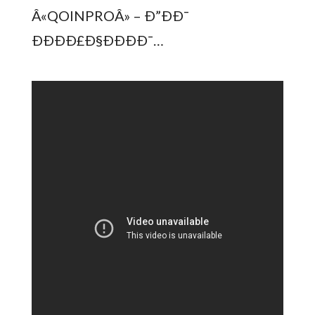
Â«QOINPROÂ» – Ð”ÐÐ¯
ÐÐÐÐ£Ð§ÐÐÐÐ¯…