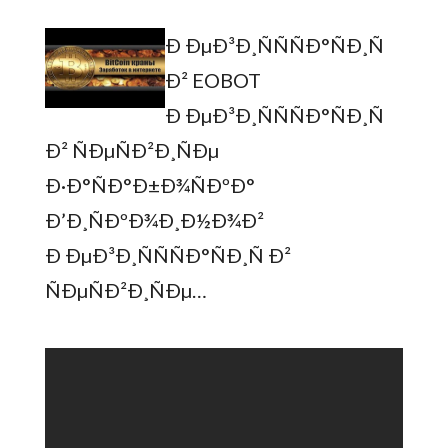
Ð ÐµÐ³Ð¸ÑÑÑÐ°ÑÐ¸Ñ
Ð² EOBOT
Ð ÐµÐ³Ð¸ÑÑÑÐ°ÑÐ¸Ñ
Ð² ÑÐµÑÐ²Ð¸ÑÐµ
Ð·Ð°ÑÐ°Ð±Ð¾ÑÐºÐ°
Ð’Ð¸ÑÐºÐ¾Ð¸Ð½Ð¾Ð²
Ð ÐµÐ³Ð¸ÑÑÑÐ°ÑÐ¸Ñ Ð²
ÑÐµÑÐ²Ð¸ÑÐµ…