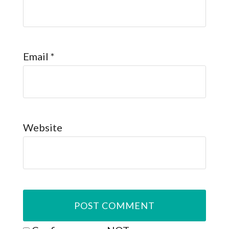
Email
*
Website