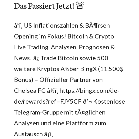
Das Passiert Jetzt! 🚨
â¹ï¸ US Inflationszahlen & BÃ¶rsen
Opening im Fokus! Bitcoin & Crypto
Live Trading, Analysen, Prognosen &
News! â¿ Trade Bitcoin sowie 500
weitere Kryptos Ã¼ber BingX (11.500$
Bonus) – Offizieller Partner von
Chelsea FC â½ï¸ https://bingx.com/de-
de/rewards?ref=FJY5CF ð’¬ Kostenlose
Telegram-Gruppe mit tÃ¤glichen
Analysen und eine Plattform zum
Austausch â¡ï¸