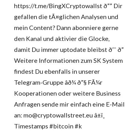
https://t.me/BingXCryptowallst ð”” Dir
gefallen die tÃ¤glichen Analysen und
mein Content? Dann abonniere gerne
den Kanal und aktivier die Glocke,
damit Du immer uptodate bleibst ð’¯ ð”
Weitere Informationen zum SK System
findest Du ebenfalls in unserer
Telegram-Gruppe âð¼ ð”§ FÃ¼r
Kooperationen oder weitere Business
Anfragen sende mir einfach eine E-Mail
an: mo@cryptowallstreet.eu â±ï¸
Timestamps #bitcoin #k