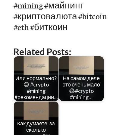
#mining #майнинг
#криптовалюта #bitcoin
#eth #биткоин
Related Posts:
Или нормально?
На самом деле
😒 #crypto
это очень мало
#mining
😂#crypto
#рекомендации…
#mining…
Как думаете, за
сколько