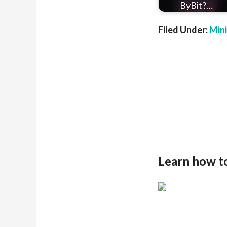
ByBit?…
Filed Under:
Min
Learn how t