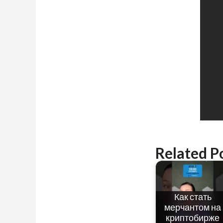
Related P
Как стать
мерчантом на
криптобирже