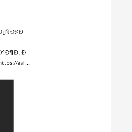
Ð¿ÑÐ¾Ð
Ð°Ð¶Ð¸ Ð
tps://asf…