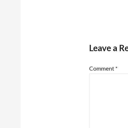
Leave a R
Comment
*