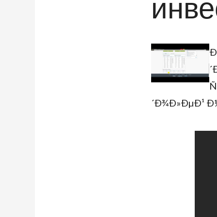
инве
Ð
´
Ñ
´Ð¾Ð»ÐµÐ¹ Ð½