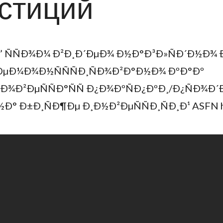
стиций
’ ÑÑÐ¾Ð¼ Ð²Ð¸Ð´ÐµÐ¾ Ð½Ð°Ð³Ð»ÑÐ´Ð½Ð¾ 
ÐµÐ¼Ð¾Ð½ÑÑÑÐ¸ÑÐ¾Ð²Ð°Ð½Ð¾ ÐºÐ°Ðº
Ð¾Ð²ÐµÑÑÐ°ÑÑ Ð¿Ð¾ÐºÑÐ¿ÐºÐ¸/Ð¿ÑÐ¾Ð´
Ð° Ð±Ð¸ÑÐ¶Ðµ Ð¸Ð½Ð²ÐµÑÑÐ¸ÑÐ¸Ð¹ ASFN ht