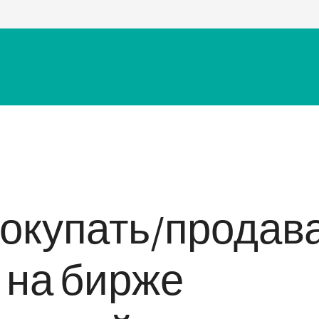
покупать/продав
 на бирже