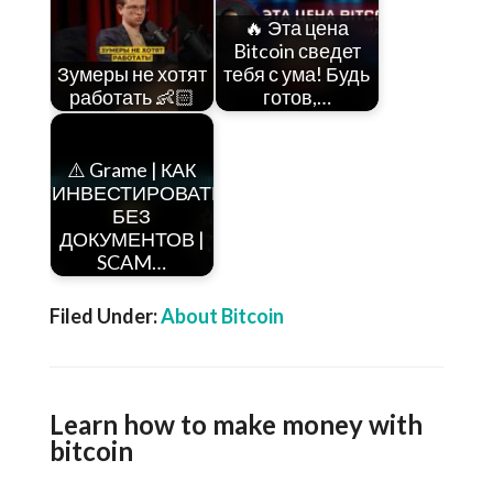
🔥 Эта цена
Bitcoin сведет
Зумеры не хотят
тебя с ума! Будь
работать 👶🏻
готов,…
⚠️ Grame | КАК
ИНВЕСТИРОВАТЬ
БЕЗ
ДОКУМЕНТОВ |
SCAM…
Filed Under:
About Bitcoin
Learn how to make money with
bitcoin