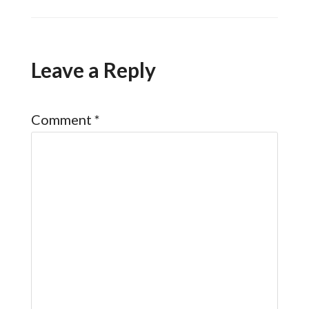
Leave a Reply
Comment
*