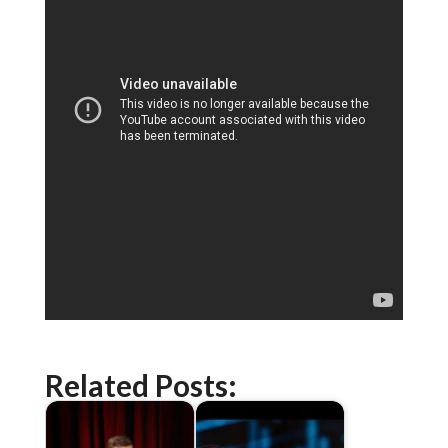
Related Posts: