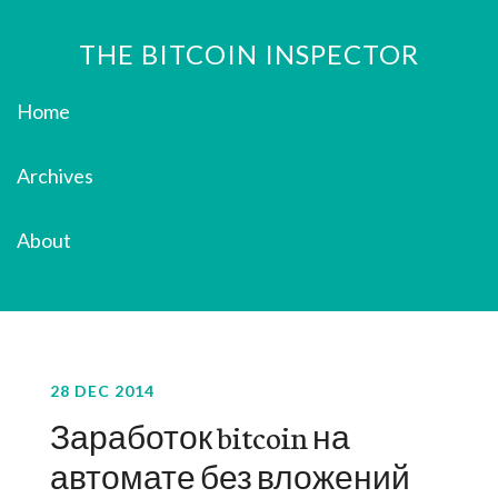
THE BITCOIN INSPECTOR
Home
Archives
About
28 DEC 2014
Заработок bitcoin на
автомате без вложений