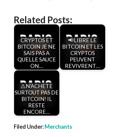
Related Posts:
CRYPTOS ET
📢LIBRE LE
BITCOIN JE NE
BITCOIN ET LES
SAIS PAS A
CRYPTOS
QUELLE SAUCE
PEUVENT
ON…
REVIVRENT…
⚠️N'ACHETE
SURTOUT PAS DE
BITCOIN! IL
RESTE
ENCORE…
Filed Under:
Merchants