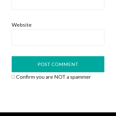
Website
Confirm you are NOT a spammer