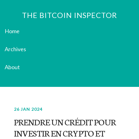
THE BITCOIN INSPECTOR
Home
Archives
About
26 JAN 2024
PRENDRE UN CRÉDIT POUR
INVESTIR EN CRYPTO ET