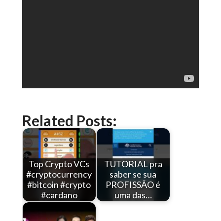
Related Posts:
Top Crypto VCs
TUTORIAL pra
#cryptocurrency
saber se sua
#bitcoin #crypto
PROFISSÃO é
#cardano
uma das…