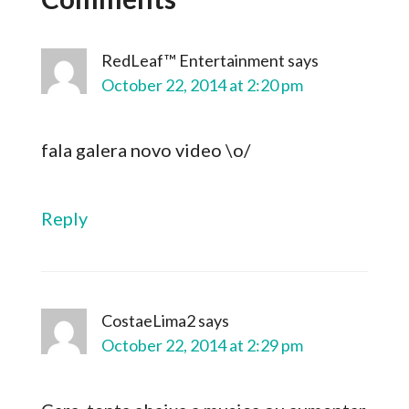
RedLeaf™ Entertainment
says
October 22, 2014 at 2:20 pm
fala galera novo video \o/
Reply
CostaeLima2
says
October 22, 2014 at 2:29 pm