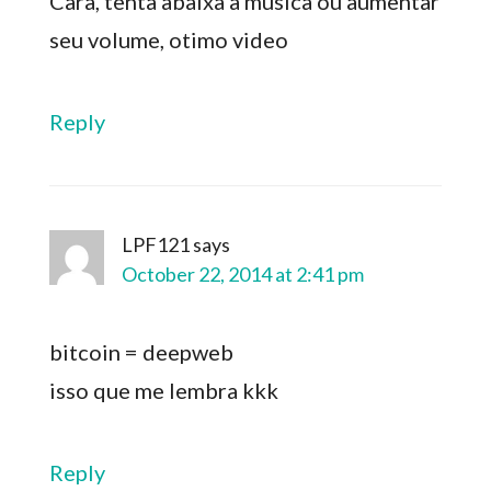
Cara, tenta abaixa a musica ou aumentar
seu volume, otimo video
Reply
LPF121
says
October 22, 2014 at 2:41 pm
bitcoin = deepweb
isso que me lembra kkk
Reply