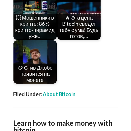
💥 Мошенники в
🔥 Эта цена
крипте: 86 %
Bitcoin сведет
крипто‑пирамид
тебя с ума! Будь
уже…
готов,…
🪙 Стив Джобс
появится на
монете
Filed Under:
About Bitcoin
Learn how to make money with
bitcoin