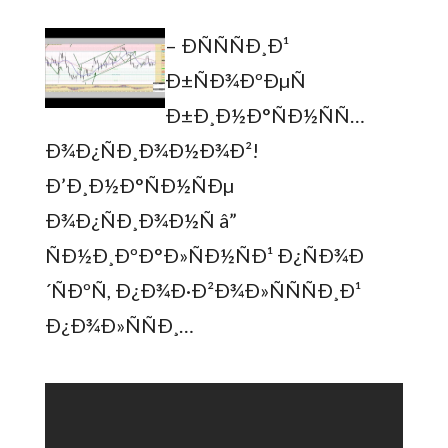
– ÐÑÑÑÐ¸Ð¹
Ð±ÑÐ¾ÐºÐµÑ
Ð±Ð¸Ð½Ð°ÑÐ½ÑÑ…
Ð¾Ð¿ÑÐ¸Ð¾Ð½Ð¾Ð²!
Ð’Ð¸Ð½Ð°ÑÐ½ÑÐµ
Ð¾Ð¿ÑÐ¸Ð¾Ð½Ñ â”
ÑÐ½Ð¸ÐºÐ°Ð»ÑÐ½ÑÐ¹ Ð¿ÑÐ¾Ð
´ÑÐºÑ, Ð¿Ð¾Ð·Ð²Ð¾Ð»ÑÑÑÐ¸Ð¹
Ð¿Ð¾Ð»ÑÑÐ¸…