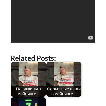
Related Posts:
Плюшкины в
Серьезные люди
майнинге…
в майнинге…