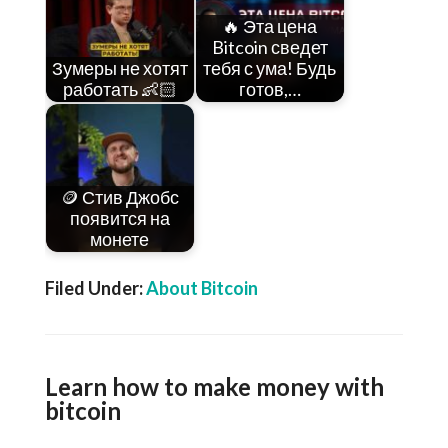
🔥 Эта цена
Bitcoin сведет
Зумеры не хотят
тебя с ума! Будь
работать 👶🏻
готов,…
🪙 Стив Джобс
появится на
монете
Filed Under:
About Bitcoin
Learn how to make money with
bitcoin