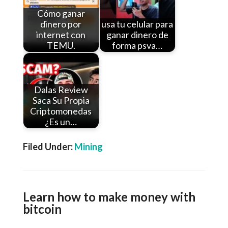
Cómo ganar
dinero por
usa tu celular para
internet con
ganar dinero de
TEMU.
forma psva…
Dalas Review
Saca Su Propia
Criptomonedas
¿Es un…
Filed Under:
Mining
Learn how to make money with
bitcoin