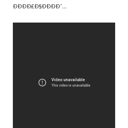
ÐÐÐÐ£Ð§ÐÐÐÐ¯…