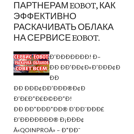
ПАРТНЕРАМ EOBOT, КАК
ЭФФЕКТИВНО
РАСКАЧИВАТЬ ОБЛАКА
НА СЕРВИСЕ EOBOT.
Ð’ÐÐÐÐÐÐÐ! Ð–
ÐÐ ÐÐ’ÐÐ¢Ð«Ð’ÐÐÐ¢Ð
ÐÐ
ÐÐ ÐÐÐ¢ÐÐ’ÐÐÐ®Ð¢Ð
Ð’Ð£Ð”Ð£Ð©ÐÐ”Ð!
ÐÐ ÐÐ”ÐÐÐ”ÐÐ® Ð’ÐÐ¨ÐÐÐ£
Ð’ÐÐÐÐÐÐÐ® Ð¡ÐÐÐ¢
Â«QOINPROÂ» – Ð”ÐÐ¯