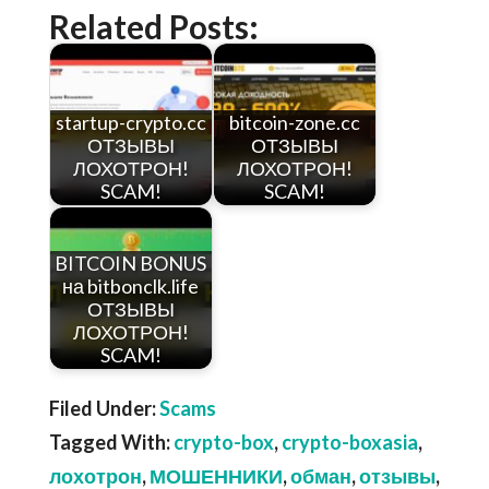
Related Posts:
startup-crypto.cc
bitcoin-zone.cc
ОТЗЫВЫ
ОТЗЫВЫ
ЛОХОТРОН!
ЛОХОТРОН!
SCAM!
SCAM!
BITCOIN BONUS
на bitbonclk.life
ОТЗЫВЫ
ЛОХОТРОН!
SCAM!
Filed Under:
Scams
Tagged With:
crypto-box
,
crypto-boxasia
,
лохотрон
,
МОШЕННИКИ
,
обман
,
отзывы
,