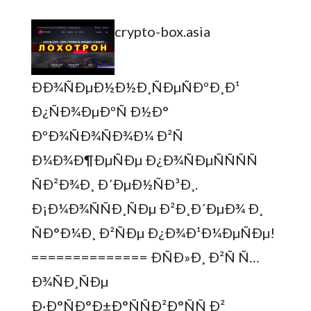
crypto-box.asia
ÐÐ¾ÑÐµÐ½Ð½Ð¸ÑÐµÑÐºÐ¸Ð¹
Ð¿ÑÐ¾ÐµÐºÑ Ð½Ð°
ÐºÐ¾ÑÐ¾ÑÐ¾Ð¼ Ð²Ñ
Ð¼Ð¾Ð¶ÐµÑÐµ Ð¿Ð¾ÑÐµÑÑÑÑ
ÑÐ²Ð¾Ð¸ Ð´ÐµÐ½ÑÐ³Ð¸.
Ð¡Ð¼Ð¾ÑÑÐ¸ÑÐµ Ð²Ð¸Ð´ÐµÐ¾ Ð¸
ÑÐ°Ð¼Ð¸ Ð²ÑÐµ Ð¿Ð¾Ð¹Ð¼ÐµÑÐµ!
============== ÐÑÐ»Ð¸ Ð²Ñ Ñ…
Ð¾ÑÐ¸ÑÐµ
Ð·Ð°ÑÐ°Ð±Ð°ÑÑÐ²Ð°ÑÑ Ð²