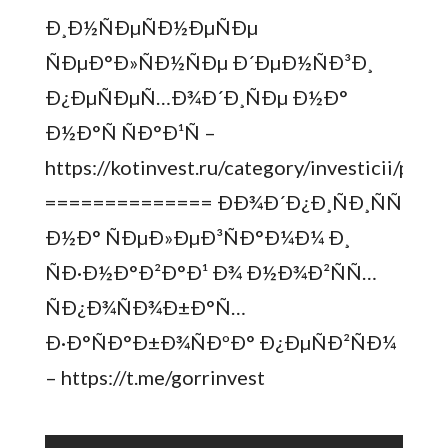
Ð¸Ð½ÑÐµÑÐ½ÐµÑÐµ
ÑÐµÐ°Ð»ÑÐ½ÑÐµ Ð´ÐµÐ½ÑÐ³Ð¸
Ð¿ÐµÑÐµÑ…Ð¾Ð´Ð¸ÑÐµ Ð½Ð°
Ð½Ð°Ñ ÑÐ°Ð¹Ñ –
https://kotinvest.ru/category/investicii/platit
============== ÐÐ¾Ð´Ð¿Ð¸ÑÐ¸ÑÑ
Ð½Ð° ÑÐµÐ»ÐµÐ³ÑÐ°Ð¼Ð¼ Ð¸
ÑÐ·Ð½Ð°Ð²Ð°Ð¹ Ð¾ Ð½Ð¾Ð²ÑÑ…
ÑÐ¿Ð¾ÑÐ¾Ð±Ð°Ñ…
Ð·Ð°ÑÐ°Ð±Ð¾ÑÐºÐ° Ð¿ÐµÑÐ²ÑÐ¼
– https://t.me/gorrinvest