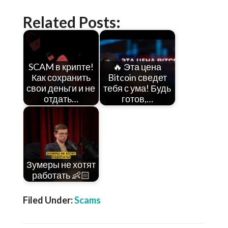
Related Posts:
SCAM в крипте!
🔥 Эта цена
Как сохранить
Bitcoin сведет
свои деньги и не
тебя с ума! Будь
отдать…
готов,…
Зумеры не хотят
работать 👶🏻
Filed Under:
Scams