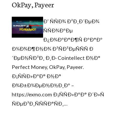
OkPay, Payeer
Ð’ ÑÑÐ¾ Ð²Ð¸Ð´ÐµÐ¾
ÑÑÐ¾ÐºÐµ
Ð¿Ð¾ÐºÐ°Ð¶Ñ ÐºÐ°Ðº
Ð¼Ð¾Ð¶Ð½Ð¾ Ð²ÑÐ²ÐµÑÑÑ Ð
´ÐµÐ½ÑÐ³Ð¸ Ð¸Ð· Cointellect Ð½Ð°
Perfect Money, OkPay, Payeer.
Ð¡ÑÑÐ»ÐºÐ° Ð½Ð°
Ð¾Ð±Ð¼ÐµÐ½Ð½Ð¸Ðº –
https://exmo.com Ð¡ÑÑÐ»ÐºÐ° Ð´Ð»Ñ
ÑÐµÐ³Ð¸ÑÑÑÐ°ÑÐ¸…