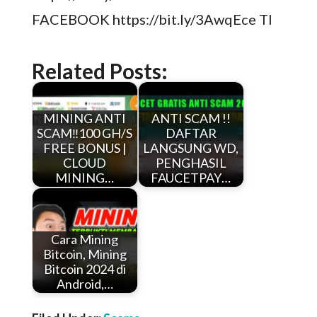
FACEBOOK https://bit.ly/3AwqEce TI
Related Posts:
MINING ANTI
ANTI SCAM !!
SCAM‼️100 GH/S
DAFTAR
FREE BONUS |
LANGSUNG WD,
CLOUD
PENGHASIL
MINING…
FAUCETPAY…
Cara Mining
Bitcoin, Mining
Bitcoin 2024 di
Android,…