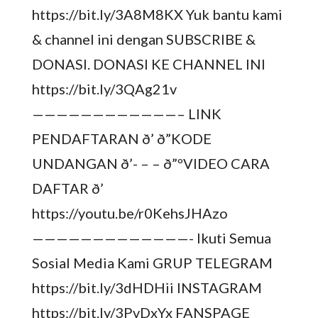
https://bit.ly/3A8M8KX Yuk bantu kami
& channel ini dengan SUBSCRIBE &
DONASI. DONASI KE CHANNEL INI
https://bit.ly/3QAg21v
————————————– LINK
PENDAFTARAN ð’ ð”KODE
UNDANGAN ð’- – – ð”ºVIDEO CARA
DAFTAR ð’
https://youtu.be/r0KehsJHAzo
—————————————- Ikuti Semua
Sosial Media Kami GRUP TELEGRAM
https://bit.ly/3dHDHii INSTAGRAM
https://bit.ly/3PvDxYx FANSPAGE