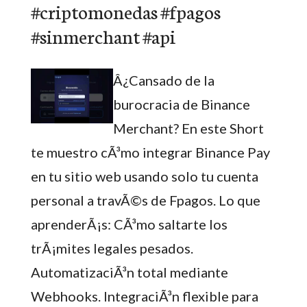
#criptomonedas #fpagos
#sinmerchant #api
Â¿Cansado de la
burocracia de Binance
Merchant? En este Short
te muestro cÃ³mo integrar Binance Pay
en tu sitio web usando solo tu cuenta
personal a travÃ©s de Fpagos. Lo que
aprenderÃ¡s: CÃ³mo saltarte los
trÃ¡mites legales pesados.
AutomatizaciÃ³n total mediante
Webhooks. IntegraciÃ³n flexible para