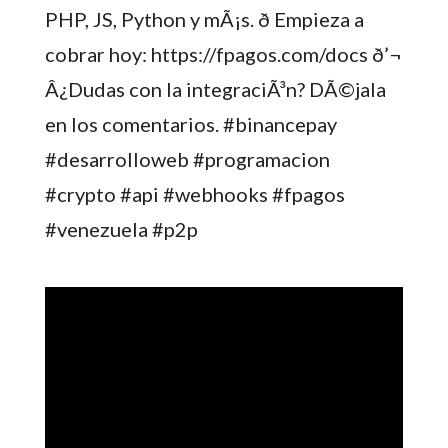
PHP, JS, Python y mÃ¡s. ð Empieza a
cobrar hoy: https://fpagos.com/docs ð’¬
Â¿Dudas con la integraciÃ³n? DÃ©jala
en los comentarios. #binancepay
#desarrolloweb #programacion
#crypto #api #webhooks #fpagos
#venezuela #p2p