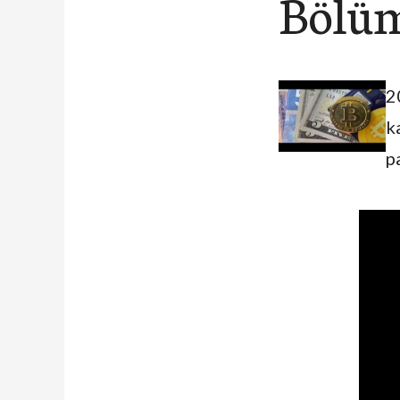
Bölü
2
k
p