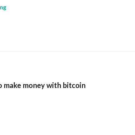
ing
o make money with bitcoin