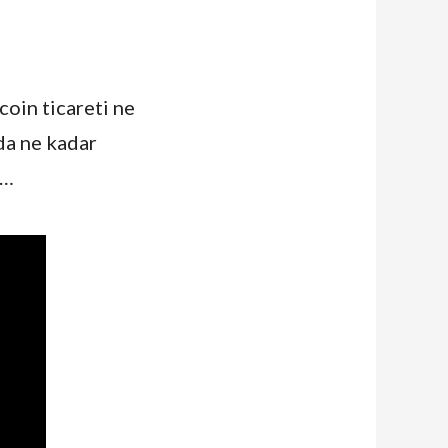
coin ticareti ne
yda ne kadar
m…