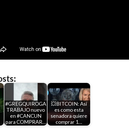
osts:
#GREGQUIROGA
💥BITCOIN: Así
TRABAJO nuevo
es como esta
en #CANCUN
senadora quiere
para COMPRAR…
comprar 1…