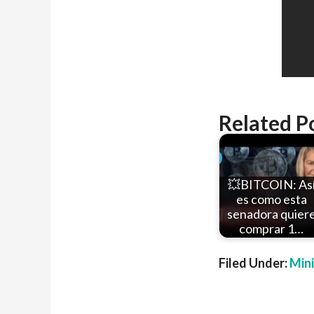
Related P
💥BITCOIN: As
es como esta
senadora quier
comprar 1…
Filed Under:
Min