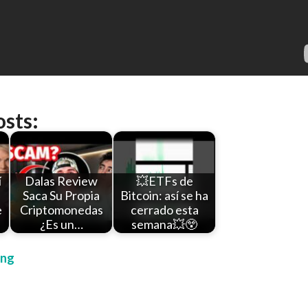
osts:
í
Dalas Review
💥ETFs de
Saca Su Propia
Bitcoin: así se ha
e
Criptomonedas
cerrado esta
¿Es un…
semana💥😲
ing