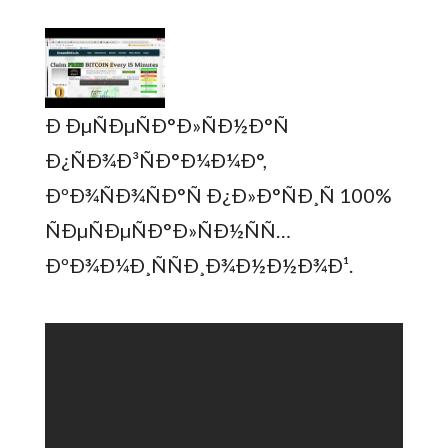
Ð ÐµÑÐµÑÐ°Ð»ÑÐ½Ð°Ñ
Ð¿ÑÐ¾Ð³ÑÐ°Ð¼Ð¼Ð°,
ÐºÐ¾ÑÐ¾ÑÐ°Ñ Ð¿Ð»Ð°ÑÐ¸Ñ 100%
ÑÐµÑÐµÑÐ°Ð»ÑÐ½ÑÑ…
ÐºÐ¾Ð¼Ð¸ÑÑÐ¸Ð¾Ð½Ð½Ð¾Ð¹.