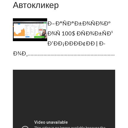
Автокликер
Ð–Ð°ÑÐ°Ð±Ð¾ÑÐ¾Ðº
Ð¾Ñ 100$ ÐÑÐ¾Ð±ÑÐ¹
Ð’ÐÐ¡ÐÐÐÐ¢ÐÐ | Ð-
Ð¼Ð¸……………………………………………………………