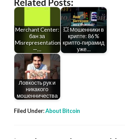
Related Posts:
Merchant Center:
💥 Мошенники в
бан за
крипте: 86 %
Misrepresentation
крипто‑пирамид
—…
уже…
Ловкость рук и
никакого
мошенничества
Filed Under:
About Bitcoin