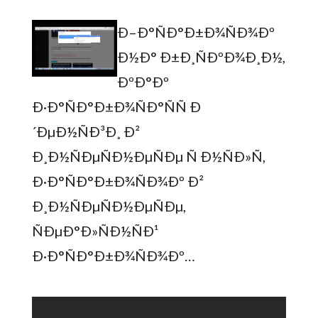
Ð–Ð°ÑÐ°Ð±Ð¾ÑÐ¾Ðº
Ð½Ð° Ð±Ð¸ÑÐºÐ¾Ð¸Ð½,
ÐºÐ°Ðº
Ð·Ð°ÑÐ°Ð±Ð¾ÑÐ°ÑÑ Ð
´ÐµÐ½ÑÐ³Ð¸ Ð²
Ð¸Ð½ÑÐµÑÐ½ÐµÑÐµ Ñ Ð½ÑÐ»Ñ,
Ð·Ð°ÑÐ°Ð±Ð¾ÑÐ¾Ðº Ð²
Ð¸Ð½ÑÐµÑÐ½ÐµÑÐµ,
ÑÐµÐ°Ð»ÑÐ½ÑÐ¹
Ð·Ð°ÑÐ°Ð±Ð¾ÑÐ¾Ðº…