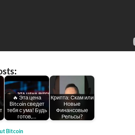
osts:
🔥 Эта цена
Крипта: Скам или
Bitcoin сведет
Новые
т
тебя с ума! Будь
Финансовые
готов,…
Рельсы?
t Bitcoin