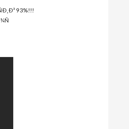
Ð¸Ð³ 93%!!!
¼Ñ