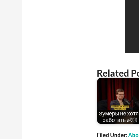
Related P
Зумеры не хотя
работать 👶🏻
Filed Under:
Abou