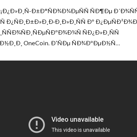
¡Ð¿Ð»Ð¸Ñ-Ð±Ð°ÑÐ¾Ð¼ÐµÑÑ ÑÐ¶Ðµ Ð´Ð¾ÑÑ
Ñ Ð¿ÑÐ¸Ð±Ð»Ð¸Ð·Ð¸Ð»Ð¸ÑÑ Ðº Ð¿ÐµÑÐ²Ð¾Ð
¸ÑÑÐ¾ÑÐ¸ÑÐµÑÐºÐ¾Ð¼Ñ ÑÐ¿Ð»Ð¸ÑÑ
½Ð¸Ð¸ OneCoin. Ð’ÑÐµ ÑÐ¾ÐºÐµÐ½Ñ…