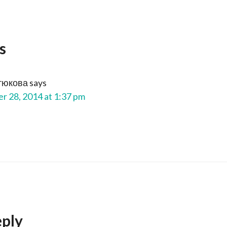
s
тюкова
says
 28, 2014 at 1:37 pm
eply