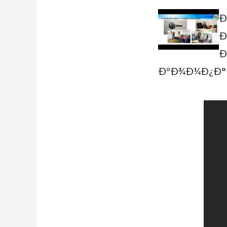
Ð
Ð
Ð
ÐºÐ¾Ð¼Ð¿Ð°Ð