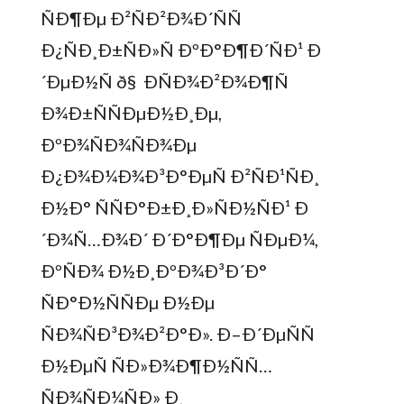
ÑÐ¶Ðµ Ð²ÑÐ²Ð¾Ð´ÑÑ
Ð¿ÑÐ¸Ð±ÑÐ»Ñ ÐºÐ°Ð¶Ð´ÑÐ¹ Ð
´ÐµÐ½Ñ ð§ ÐÑÐ¾Ð²Ð¾Ð¶Ñ
Ð¾Ð±ÑÑÐµÐ½Ð¸Ðµ,
ÐºÐ¾ÑÐ¾ÑÐ¾Ðµ
Ð¿Ð¾Ð¼Ð¾Ð³Ð°ÐµÑ Ð²ÑÐ¹ÑÐ¸
Ð½Ð° ÑÑÐ°Ð±Ð¸Ð»ÑÐ½ÑÐ¹ Ð
´Ð¾Ñ…Ð¾Ð´ Ð´Ð°Ð¶Ðµ ÑÐµÐ¼,
ÐºÑÐ¾ Ð½Ð¸ÐºÐ¾Ð³Ð´Ð°
ÑÐ°Ð½ÑÑÐµ Ð½Ðµ
ÑÐ¾ÑÐ³Ð¾Ð²Ð°Ð». Ð–Ð´ÐµÑÑ
Ð½ÐµÑ ÑÐ»Ð¾Ð¶Ð½ÑÑ…
ÑÐ¾ÑÐ¼ÑÐ» Ð¸