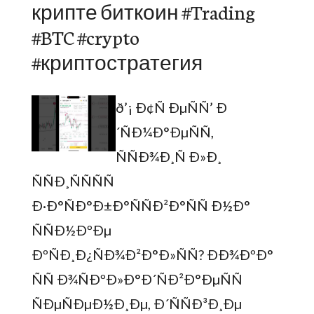
крипте биткоин #Trading
#BTC #crypto
#криптостратегия
ð’¡ Ð¢Ñ ÐµÑÑ’ Ð
´ÑÐ¼Ð°ÐµÑÑ,
ÑÑÐ¾Ð¸Ñ Ð»Ð¸
ÑÑÐ¸ÑÑÑÑ
Ð·Ð°ÑÐ°Ð±Ð°ÑÑÐ²Ð°ÑÑ Ð½Ð°
ÑÑÐ½ÐºÐµ
ÐºÑÐ¸Ð¿ÑÐ¾Ð²Ð°Ð»ÑÑ? ÐÐ¾ÐºÐ°
ÑÑ Ð¾ÑÐºÐ»Ð°Ð´ÑÐ²Ð°ÐµÑÑ
ÑÐµÑÐµÐ½Ð¸Ðµ, Ð´ÑÑÐ³Ð¸Ðµ