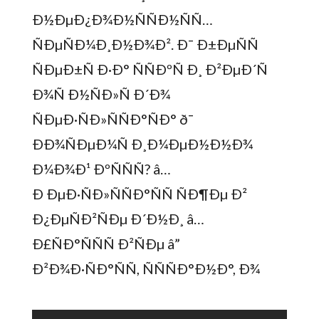
Ð½ÐµÐ¿Ð¾Ð½ÑÑÐ½ÑÑ…
ÑÐµÑÐ¼Ð¸Ð½Ð¾Ð². Ð¯ Ð±ÐµÑÑ
ÑÐµÐ±Ñ Ð·Ð° ÑÑÐºÑ Ð¸ Ð²ÐµÐ´Ñ
Ð¾Ñ Ð½ÑÐ»Ñ Ð´Ð¾
ÑÐµÐ·ÑÐ»ÑÑÐ°ÑÐ° ð¯
ÐÐ¾ÑÐµÐ¼Ñ Ð¸Ð¼ÐµÐ½Ð½Ð¾
Ð¼Ð¾Ð¹ ÐºÑÑÑ? â…
Ð ÐµÐ·ÑÐ»ÑÑÐ°ÑÑ ÑÐ¶Ðµ Ð²
Ð¿ÐµÑÐ²ÑÐµ Ð´Ð½Ð¸ â…
Ð£ÑÐ°ÑÑÑ Ð²ÑÐµ â”
Ð²Ð¾Ð·ÑÐ°ÑÑ, ÑÑÑÐ°Ð½Ð°, Ð¾