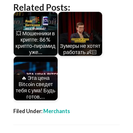
Related Posts:
💥 Мошенники в
крипте: 86 %
крипто‑пирамид
Зумеры не хотят
уже…
работать 👶🏻
🔥 Эта цена
Bitcoin сведет
тебя с ума! Будь
готов,…
Filed Under:
Merchants