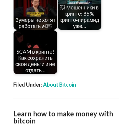
💥 Мошенники в
крипте: 86 %
Зумеры не хотят
крипто‑пирамид
работать 👶🏻
уже…
SCAM в крипте!
Как сохранить
свои деньги и не
отдать…
Filed Under:
About Bitcoin
Learn how to make money with
bitcoin