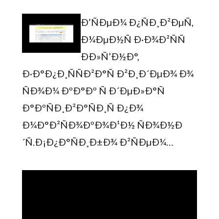
Ð’ÑÐµÐ¼ Ð¿ÑÐ¸Ð²ÐµÑ,
Ð¼ÐµÐ½Ñ Ð·Ð¾Ð²ÑÑ
ÐÐ»Ñ’Ð½Ð°,
Ð·Ð°Ð¿Ð¸ÑÑÐ²Ð°Ñ Ð²Ð¸Ð´ÐµÐ¾ Ð¾
ÑÐ¾Ð¼ ÐºÐ°Ðº Ñ Ð´ÐµÐ»Ð°Ñ
Ð°ÐºÑÐ¸Ð²Ð°ÑÐ¸Ñ Ð¿Ð¾
Ð¼Ð°Ð²ÑÐ¾ÐºÐ¾Ð¹Ð½ ÑÐ¾Ð½Ð
´Ñ.Ð¡Ð¿Ð°ÑÐ¸Ð±Ð¾ Ð²ÑÐµÐ¼…