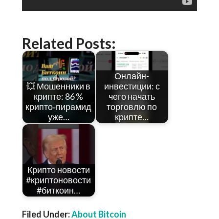
Related Posts:
Онлайн-
💥 Мошенники в
инвестиции: с
крипте: 86 %
чего начать
крипто‑пирамид
торговлю по
уже…
крипте…
Крипто новости
#криптоновости
#биткоин…
Filed Under:
About Bitcoin