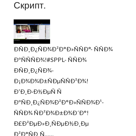
Скрипт.
ÐÑÐ¸Ð¿ÑÐ¾Ð²Ð°Ð»ÑÑÐ°- ÑÑÐ¾
ÐºÑÑÑÐ¾!#SPPL- ÑÑÐ¾
ÐÑÐ¸Ð¿ÑÐ¾-
Ð¡Ð¾Ð¾Ð±ÑÐµÑÑÐ²Ð¾!
Ð’Ð¸Ð·Ð½ÐµÑ Ñ
ÐºÑÐ¸Ð¿ÑÐ¾Ð²Ð°Ð»ÑÑÐ¾Ð¹-
ÑÑÐ¾ ÑÐ²Ð¾Ð±Ð¾Ð´Ð°!
Ð£Ð²ÐµÐ»Ð¸ÑÐµÐ½Ð¸Ðµ
Ð²Ð°ÑÐ¸Ñ……