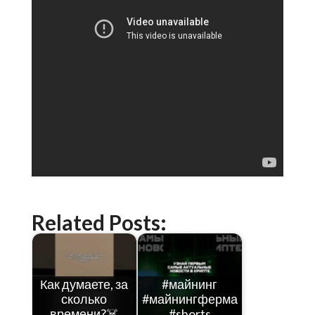
Related Posts:
Как думаете, за
#майнинг
сколько
#майнингферма
времени?☠️
#shorts