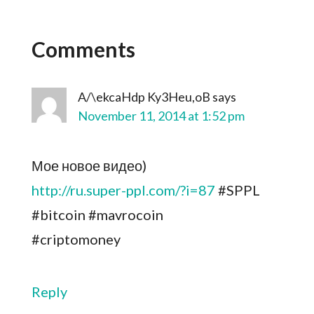
Comments
A/\ekcaHdp Ky3Heu,oB
says
November 11, 2014 at 1:52 pm
Мое новое видео)
http://ru.super-ppl.com/?i=87
#‎SPPL‬
‬#‎bitcoin‬ ‪‪#‎mavrocoin
#‎criptomoney‬‬‬
Reply