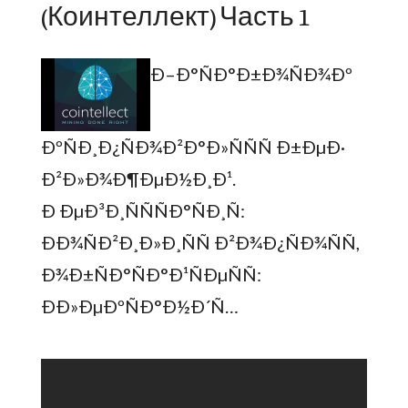
(Коинтеллект) Часть 1
Ð–Ð°ÑÐ°Ð±Ð¾ÑÐ¾Ðº
ÐºÑÐ¸Ð¿ÑÐ¾Ð²Ð°Ð»ÑÑÑ Ð±ÐµÐ·
Ð²Ð»Ð¾Ð¶ÐµÐ½Ð¸Ð¹.
Ð ÐµÐ³Ð¸ÑÑÑÐ°ÑÐ¸Ñ:
ÐÐ¾ÑÐ²Ð¸Ð»Ð¸ÑÑ Ð²Ð¾Ð¿ÑÐ¾ÑÑ,
Ð¾Ð±ÑÐ°ÑÐ°Ð¹ÑÐµÑÑ:
ÐÐ»ÐµÐºÑÐ°Ð½Ð´Ñ…