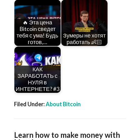
🔥 Эта цена
Bitcoin сведет
тебя с ума! Будь
Зумеры не хотят
готов,…
работать 👶🏻
КАК
ЗАРАБОТАТЬ с
НУЛЯ в
ИНТЕРНЕТЕ? #3
Filed Under:
About Bitcoin
Learn how to make money with