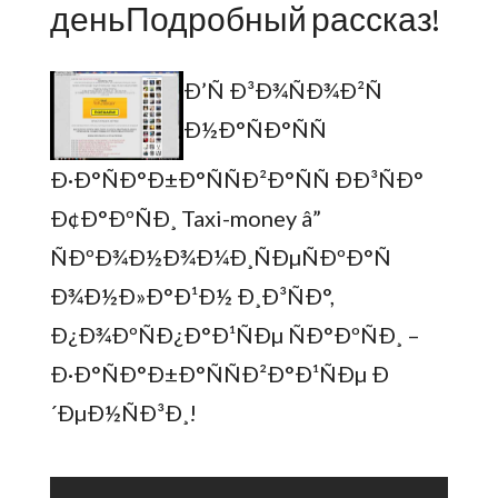
деньПодробный рассказ!
Ð’Ñ Ð³Ð¾ÑÐ¾Ð²Ñ
Ð½Ð°ÑÐ°ÑÑ
Ð·Ð°ÑÐ°Ð±Ð°ÑÑÐ²Ð°ÑÑ ÐÐ³ÑÐ°
Ð¢Ð°ÐºÑÐ¸ Taxi-money â”
ÑÐºÐ¾Ð½Ð¾Ð¼Ð¸ÑÐµÑÐºÐ°Ñ
Ð¾Ð½Ð»Ð°Ð¹Ð½ Ð¸Ð³ÑÐ°,
Ð¿Ð¾ÐºÑÐ¿Ð°Ð¹ÑÐµ ÑÐ°ÐºÑÐ¸ –
Ð·Ð°ÑÐ°Ð±Ð°ÑÑÐ²Ð°Ð¹ÑÐµ Ð
´ÐµÐ½ÑÐ³Ð¸!