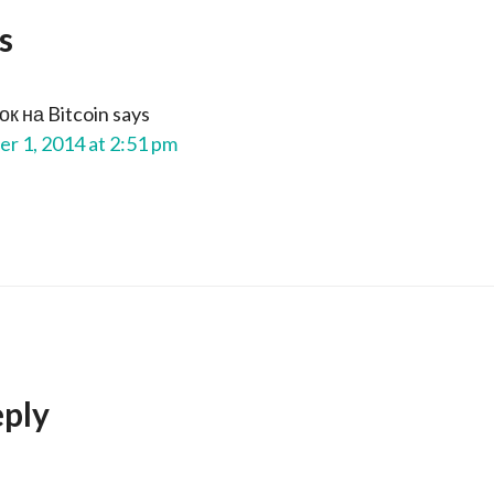
s
к на Bitcoin
says
r 1, 2014 at 2:51 pm
eply