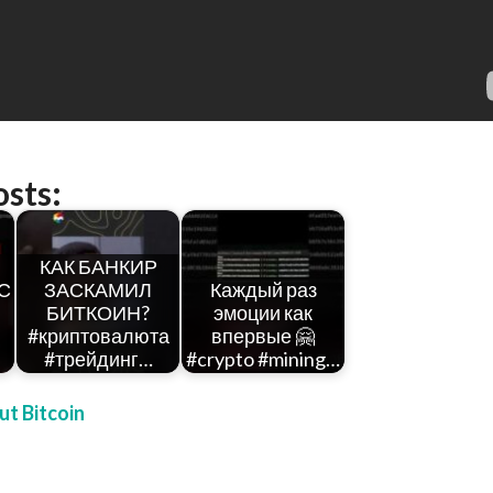
osts:
КАК БАНКИР
С
ЗАСКАМИЛ
Каждый раз
БИТКОИН?
эмоции как
#криптовалюта
впервые 🤗
#трейдинг…
#crypto #mining…
t Bitcoin