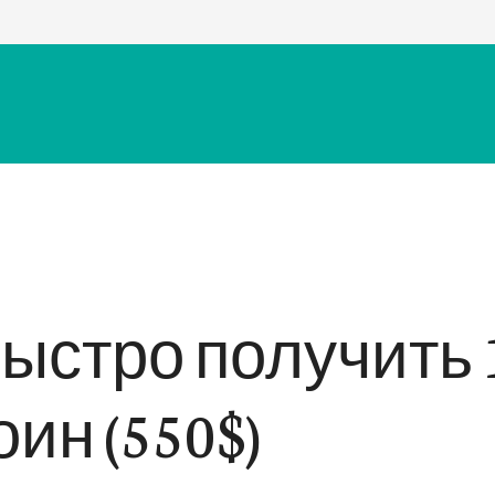
быстро получить 
ин (550$)