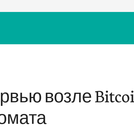
рвью возле Bitco
омата