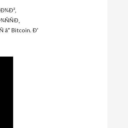
Ð¾Ð²,
¾ÑÑÐ¸
” Bitcoin. Ð’