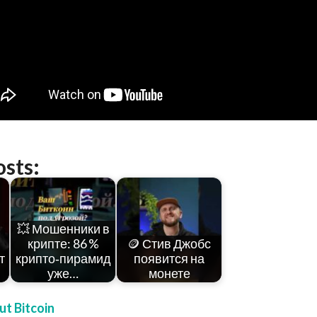
osts:
💥 Мошенники в
крипте: 86 %
🪙 Стив Джобс
т
крипто‑пирамид
появится на
уже…
монете
t Bitcoin