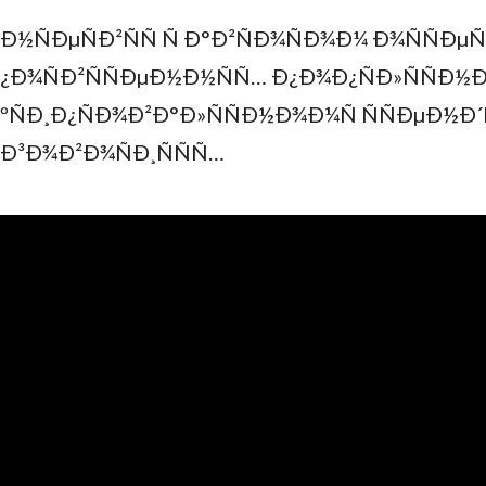
Ð½ÑÐµÑÐ²ÑÑ Ñ Ð°Ð²ÑÐ¾ÑÐ¾Ð¼ Ð¾ÑÑÐµÑ
¿Ð¾ÑÐ²ÑÑÐµÐ½Ð½ÑÑ… Ð¿Ð¾Ð¿ÑÐ»ÑÑÐ½Ð
ºÑÐ¸Ð¿ÑÐ¾Ð²Ð°Ð»ÑÑÐ½Ð¾Ð¼Ñ ÑÑÐµÐ½Ð´Ñ â
 Ð³Ð¾Ð²Ð¾ÑÐ¸ÑÑÑ…