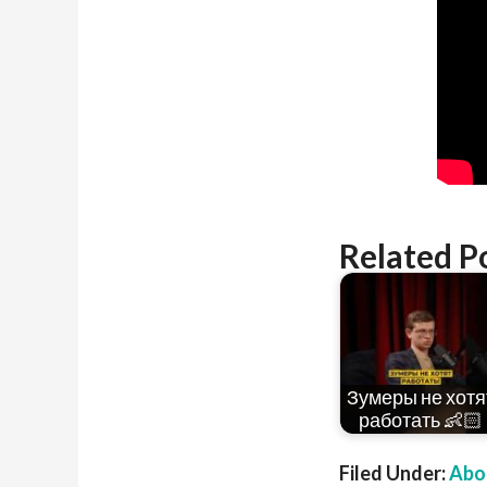
Related P
Зумеры не хотя
работать 👶🏻
Filed Under:
Abou