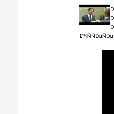
Ð
Ð
Ð
Ð¾ÑÑÐµÑÐµ