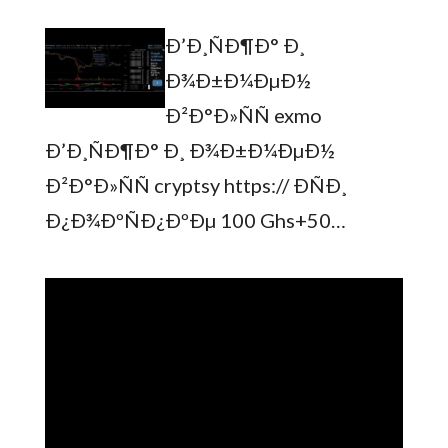
Ð’Ð¸ÑÐ¶Ð° Ð¸
Ð¾Ð±Ð¼ÐµÐ½
Ð²Ð°Ð»ÑÑ exmo
Ð’Ð¸ÑÐ¶Ð° Ð¸ Ð¾Ð±Ð¼ÐµÐ½
Ð²Ð°Ð»ÑÑ cryptsy https:// ÐÑÐ¸
Ð¿Ð¾ÐºÑÐ¿ÐºÐµ 100 Ghs+50…