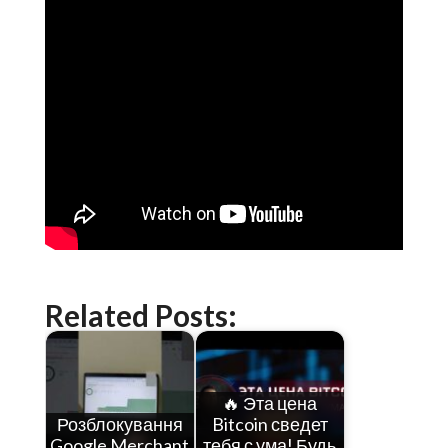
Related Posts:
🔥 Эта цена
Розблокування
Bitcoin сведет
Google Merchant
тебя с ума! Будь