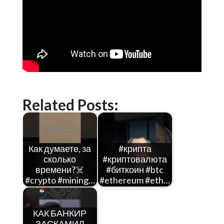
Related Posts:
Как думаете, за
#крипта
сколько
#криптовалюта
времени?☠️
#биткоин #btc
#crypto #mining…
#ethereum #eth…
КАК БАНКИР
ЗАСКАМИЛ